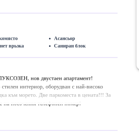
комясто
Асансьор
нет врьзка
Саниран блок
 ЛУКСОЗЕН, нов двустаен апартамент!
 стилен интериор, оборудван с най-високо
ка към морето. Две паркоместа в цената!!! За
е на посочения телeфонен номер!