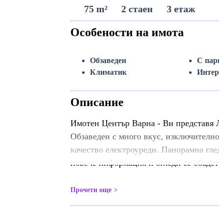
75 m²
2 стаен
3 етаж
Особености на имота
Обзаведен
С пар
Климатик
Интер
Описание
Имотен Център Варна - Ви представя
Обзаведен с много вкус, изключително
качество електроуреди. Панорамна глед
повече информация и огледи се обадет
Прочети още