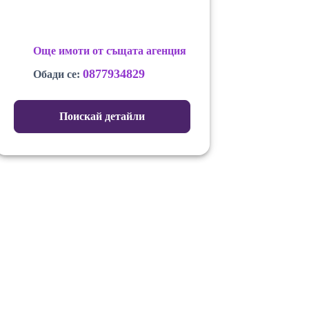
Още имоти от същата агенция
0877934829
Обади се:
Поискай детайли