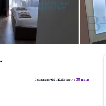
та
Видяна
38 пъти
Добавена на:
06/01/2026