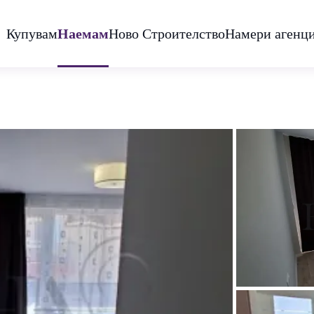
Купувам
Наемам
Ново Строителство
Намери агенц