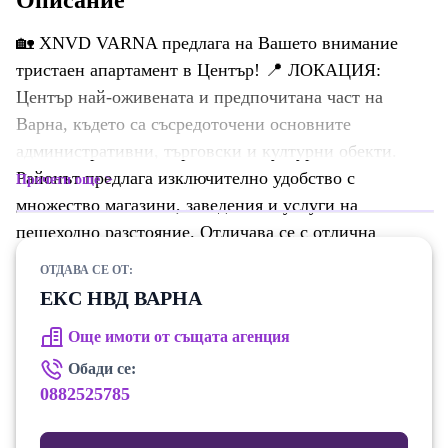
Описание
🏡 XNVD VARNA предлага на Вашето внимание
тристаен апартамент в Център! 📍 ЛОКАЦИЯ:
Център най-оживената и предпочитана част на
Варна, където са съсредоточени основните
административни, търговски и културни обекти.
Районът предлага изключително удобство с
Прочети още
множество магазини, заведения и услуги на
пешеходно разстояние. Отличава се с отлична
транспортна свързаност и динамична атмосфера.
ОТДАВА СЕ ОТ:
Подходящ е за хора, които търсят активен и удобен
ЕКС НВД ВАРНА
градски начин на живот. 📐ХАРАКТЕРИСТИКИ: ✔
Още имоти от същата агенция
площ: 106 кв.м. ✔ етаж: 5 от 7 ✔ разпределение:
коридор,кухненски бокс+всекидневна, спалня,
Обади се:
тераса, баня+тоалетна. 🛋️ СЪСТОЯНИЕ: Жилището
0882525785
се предлага напълно обзаведено и оборудвано с