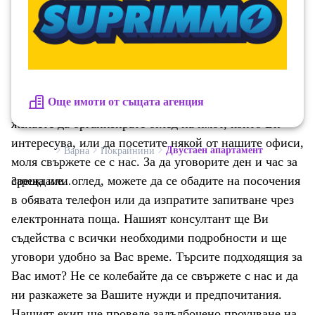
пералня, сушилня, хладилник, фурна, котлони,
абсорбатор, телевизор, удобни мебели и достатъчно
място за съхранение. Жилището предлага уют,
удобство и усещане за ваканция всеки ден. Идеален
избор е както за целогодишно живеене, така и за
Още имоти от същата агенция
летен отдих. Очакваме Вашето запитване Ако
желаете да организирате оглед на имот, който Ви
интересува, или да посетите някой от нашите офиси,
Двустаен апартамент
Варна
Покрайнини
моля свържете се с нас. За да уговорите ден и час за
среща или оглед, можете да се обадите на посочения
Зареждаме...
в обявата телефон или да изпратите запитване чрез
електронната поща. Нашият консултант ще Ви
съдейства с всички необходими подробности и ще
уговори удобно за Вас време. Търсите подходящия за
Вас имот? Не се колебайте да се свържете с нас и да
ни разкажете за Вашите нужди и предпочитания.
Нашият екип ще проведе задълбочено проучване на