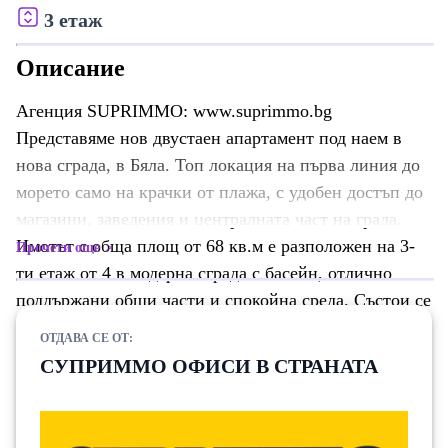
3 етаж
Описание
Агенция SUPRIMMO: www.suprimmo.bg
Представяме нов двустаен апартамент под наем в
нова сграда, в Бяла. Топ локация на първа линия до
морето само на крачки от плажа, с удобен достъп до
магазини, заведения и централната част на града.
Имотът с обща площ от 68 кв.м е разположен на 3-
Прочети още
ти етаж от 4 в модерна сграда с басейн, отлично
поддържани общи части и спокойна среда. Състои се
от: входно антре; дневна с кухненски кът; спалня;
ОТДАВА СЕ ОТ:
баня с тоалетна; тераса. Апартаментът е светъл,
СУПРИММО ОФИСИ В СТРАНАТА
просторен и функционално разпределен, обзаведен с
вкус и внимание към детайла. Разполага с всичко
необходимо за комфортен престой - два климатика,