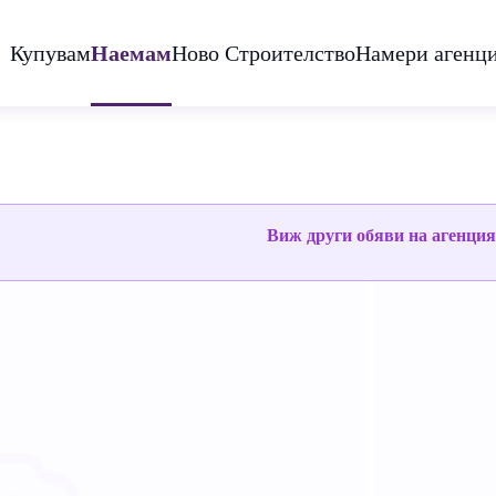
Купувам
Наемам
Ново Строителство
Намери агенц
Виж други обяви на агенци