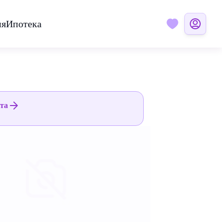
ия
Ипотека
ята