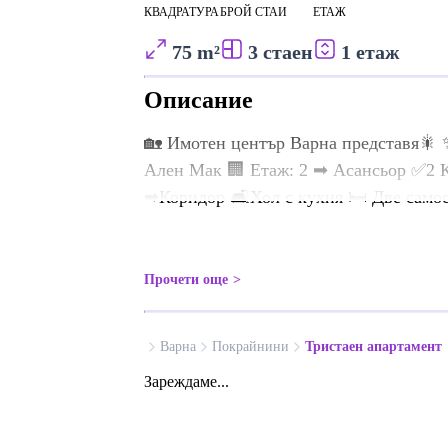
КВАДРАТУРА
БРОЙ СТАИ
ЕТАЖ
75 m²
3 стаен
1 етаж
Описание
🏡 Имотен център Варна представя🎇 
Ален Мак 🏢 Етаж: 2 ➡ Асансьор ✅2 К
➡Коридор 🛋️Хол с кухня 🛏️ Две самос
Прочети още
Варна
Покрайнини
Тристаен апартамент
Зареждаме...