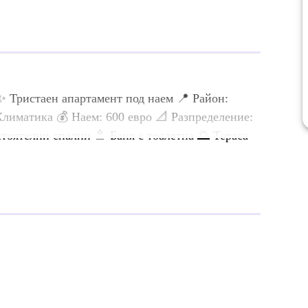
✨ Тристаен апартамент под наем 📍 Район:
лиматика 💰 Наем: 600 евро 📐 Разпределение:
тоятелни спални 🚿 Баня с тоалетна 🌅 Тераса