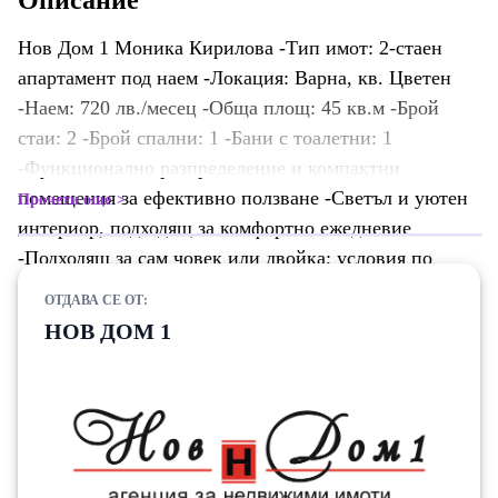
Описание
Нов Дом 1 Моника Кирилова -Тип имот: 2-стаен
апартамент под наем -Локация: Варна, кв. Цветен
-Наем: 720 лв./месец -Обща площ: 45 кв.м -Брой
стаи: 2 -Брой спални: 1 -Бани с тоалетни: 1
-Функционално разпределение и компактни
помещения за ефективно ползване -Светъл и уютен
Прочети още
интериор, подходящ за комфортно ежедневие
-Подходящ за сам човек или двойка; условия по
договаряне -Удобен достъп до транспорт и услуги
ОТДАВА СЕ ОТ:
наблизо за максимално удобство Квартал Цветен е
НОВ ДОМ 1
подреден и добре свързан район на Варна, с бърз
достъп до центъра и ключови булеварди. В близост
има магазини, услуги и градски транспорт,
осигуряващи лесно и спокойно ежедневие.