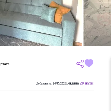
артата
Видяна
20 пъти
Добавена на:
24/05/2026