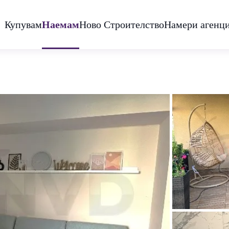
Купувам
Наемам
Ново Строителство
Намери агенц