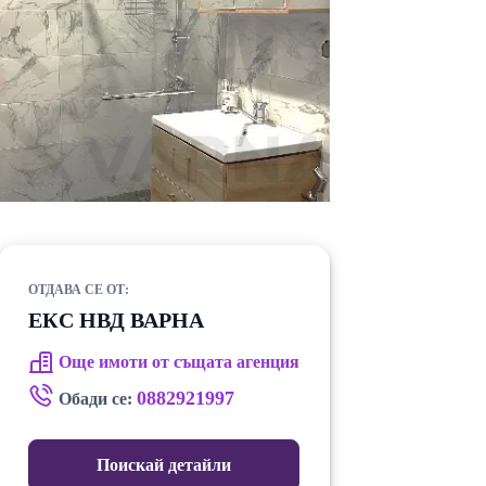
ОТДАВА СЕ ОТ:
ЕКС НВД ВАРНА
Още имоти от същата агенция
0882921997
Обади се:
Поискай детайли