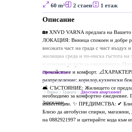
60 m²
2 стаен
1 етаж
Описание
🏡 XNVD VARNA предлага на Вашето в
ЛОКАЦИЯ: Виница спокоен и добре раз
високата част на града с чист въздух 
жилищна среда и по-ниска гъстота на 
и основни услуги за ежедневието. Под
спокойствие и комфорт. 📐ХАРАКТЕРИ
Прочети още
разпределение: коридор,кухненски бок
🛋️ СЪСТОЯНИЕ: Жилището се предлаг
Варна
Траката
Двустаен апартамент
необходимо за комфортно ежедневие. Г
Зареждаме...
инвестиции. ✨ ПРЕДИМСТВА: ✔ Близо
Близо да автобусни спирки, магазини,
на 0882921997 и цитирайте кода към и