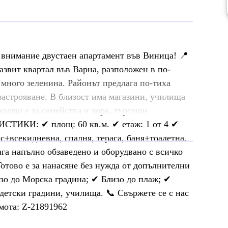
нимание двустаен апартамент във Виница! 📍
вит квартал във Варна, разположен в по-
и много зеленина. Районът предлага по-тиха
застрояване. В близост има магазини, училища
ходящ е за семейства и хора, търсещи
СТИКИ: ✔ площ: 60 кв.м. ✔ етаж: 1 от 4 ✔
с+всекидневна, спалня, тераса, баня+тоалетна.
а напълно обзаведено и оборудвано с всичко
отово е за нанасяне без нужда от допълнителни
 до Морска градина; ✔ Близо до плаж; ✔
 детски градини, училища. 📞 Свържете се с нас
мота: Z-21891962