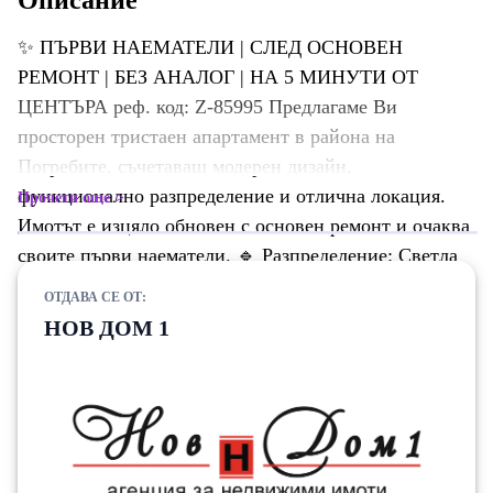
Описание
✨ ПЪРВИ НАЕМАТЕЛИ | СЛЕД ОСНОВЕН
РЕМОНТ | БЕЗ АНАЛОГ | НА 5 МИНУТИ ОТ
ЦЕНТЪРА реф. код: Z-85995 Предлагаме Ви
просторен тристаен апартамент в района на
Погребите, съчетаващ модерен дизайн,
функционално разпределение и отлична локация.
Прочети още
Имотът е изцяло обновен с основен ремонт и очаква
своите първи наематели. 🔹 Разпределение: Светла
дневна с кухненски кът и трапезария Две
ОТДАВА СЕ ОТ:
самостоятелни спални Баня с тоалетна Входно антре
НОВ ДОМ 1
Тераса 🏠 Жилището се отдава напълно обзаведено
и оборудвано с всичко необходимо за едно спокойно
и комфортно ежедневие: ✔️ Климатик ✔️ Хладилник
✔️ Фурна и котлони ✔️ Пералня ✔️ Телевизор ✔️
Нови мебели и електроуреди ✔️ Всичко необходимо