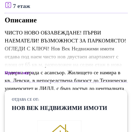
7 етаж
Описание
ЧИСТО НОВО ОБЗАВЕЖДАНЕ! ПЪРВИ
НАЕМАТЕЛИ! ВЪЗМОЖНОСТ ЗА ПАРКОМЯСТО!
ОГЛЕДИ С КЛЮЧ! Нов Век Недвижими имоти
отдава под наем чисто нов двустаен апартамент с
площ от 65 кв.м, разположен на седми етаж в нова
модерна сграда с асансьор. Жилището се намира в
Прочети още
кв. Левски, в непосредствена близост до Технически
университет и ЛИДЛ, с бърз достъп до централната
част на града, спирки на градски транспорт,
ОТДАВА СЕ ОТ:
магазини и други удобства. Имотът е функционално
НОВ ВЕК НЕДВИЖИМИ ИМОТИ
разпределен и се състои от: входно антре/коридор
просторна кухня с трапезария и всекидневна уютна
спалня баня с тоалетна тераса Апартаментът е