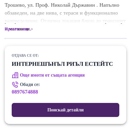
Трошево, ул. Проф. Николай Държавин . Напълно
обзаведен, на две нива, с тераси и функционално
разпределение. Отлична локация близо до транспорт
и магазини.
Прочети още
ОТДАВА СЕ ОТ:
ИНТЕРНЕШЪНЪЛ РИЪЛ ЕСТЕЙТС
Още имоти от същата агенция
Обади се:
0897674888
Поискай детайли