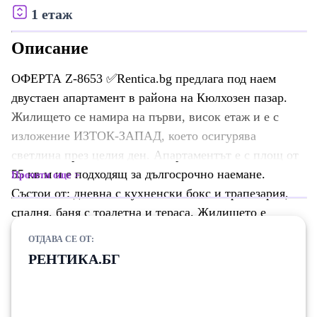
1 етаж
Описание
ОФЕРТА Z-8653 ✅Rentica.bg предлага под наем
двустаен апартамент в района на Кюлхозен пазар.
Жилището се намира на първи, висок етаж и е с
изложение ИЗТОК-ЗАПАД, което осигурява
светлина през целия ден. Апартаментът е с площ от
55 кв.м и е подходящ за дългосрочно наемане.
Прочети още
Състои от: дневна с кухненски бокс и трапезария,
спалня, баня с тоалетна и тераса. Жилището е
обзаведено и оборудвано с всичко необходимо за
ОТДАВА СЕ ОТ:
домакинството.
РЕНТИКА.БГ