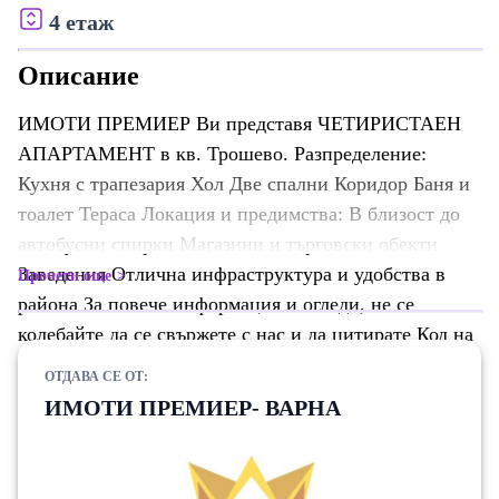
4 етаж
Описание
ИМОТИ ПРЕМИЕР Ви представя ЧЕТИРИСТАЕН
АПАРТАМЕНТ в кв. Трошево. Разпределение:
Кухня с трапезария Хол Две спални Коридор Баня и
тоалет Тераса Локация и предимства: В близост до
автобусни спирки Магазини и търговски обекти
Заведения Отлична инфраструктура и удобства в
Прочети още
района За повече информация и огледи, не се
колебайте да се свържете с нас и да цитирате Код на
обявата: Z-22242.
ОТДАВА СЕ ОТ:
ИМОТИ ПРЕМИЕР- ВАРНА