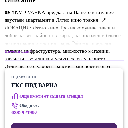
Описание
🏡 XNVD VARNA предлага на Вашето внимание
двустаен апартамент в Лятно кино тракия! 📍
ЛОКАЦИЯ: Лятно кино Тракия комуникативен и
добре развит район във Варна, разположен в близост
до централната част на града. Районът предлага
отлична инфраструктура, множество магазини,
Прочети още
заведения, училища и услуги за ежедневието.
Отличава се с удобен градски транспорт и бърз
достъп до ключови точки на Варна. Подходящ е за
ОТДАВА СЕ ОТ:
хора, които търсят удобна локация, динамична
ЕКС НВД ВАРНА
градска среда и комфортно ежедневие. 📐
Още имоти от същата агенция
ХАРАКТЕРИСТИКИ: ✔ площ: 60 кв.м. ✔ етаж: 4 от
5 ✔ разпределение: коридор,кухненски
Обади се:
бокс+всекидневна, спалня, тераса, баня+тоалетна.
0882921997
🛋️ СЪСТОЯНИЕ: Жилището се предлага напълно