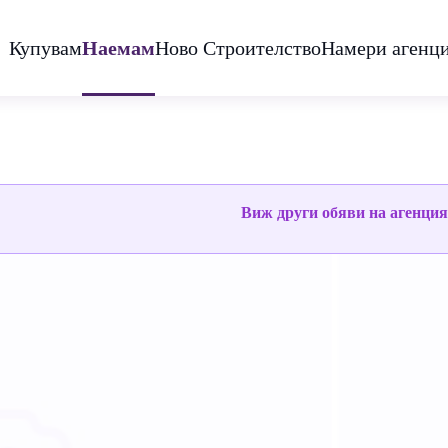
Купувам
Наемам
Ново Строителство
Намери агенц
Виж други обяви на агенци