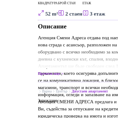
КВАДРАТУРА
БРОЙ СТАИ
ЕТАЖ
52 m²
2 стаен
3 етаж
Описание
Агенция Смени Адреса отдава под нае
нова сграда с асансьор, разположен н
оборудвано с всичко необходимо за ко
дневна с кухненски кът, спалня, входн
Апартаментът ще бъде свободен след 1
паркомясто, което осигурява допълнит
Прочети още
се на комуникативна локация, в близос
магазини, транспорт и всички необход
Варна
Център
Двустаен апартамент
информация, огледи и запазване на имо
Зареждаме...
Агенция СМЕНИ АДРЕСА предлага и др
Ви, съдейства за отпускане на кредит
юридическа проверка на имота и изгот