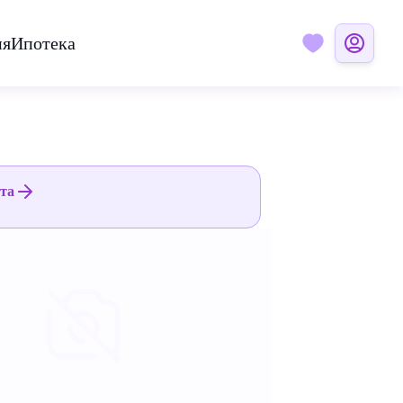
ия
Ипотека
ята