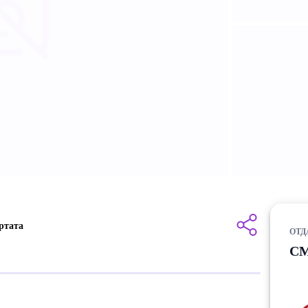
ртата
ОТД
СМ