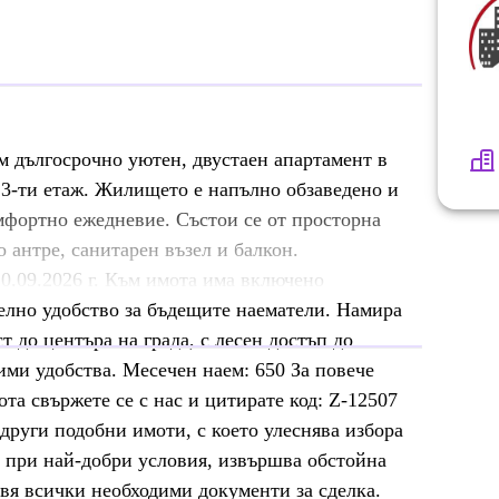
м дългосрочно уютен, двустаен апартамент в
а 3-ти етаж. Жилището е напълно обзаведено и
мфортно ежедневие. Състои се от просторна
о антре, санитарен възел и балкон.
0.09.2026 г. Към имота има включено
елно удобство за бъдещите наематели. Намира
т до центъра на града, с лесен достъп до
ими удобства. Месечен наем: 650 За повече
та свържете се с нас и цитирате код: Z-12507
уги подобни имоти, с което улеснява избора
и при най-добри условия, извършва обстойна
вя всички необходими документи за сделка.