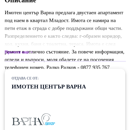
Описание
Имотен център Варна предлага двустаен апартамент
под наем в квартал Младост. Имота се намира на
пети етаж в сграда с добре поддържани общи части.
Разпределението е както следва: г-образен коридор,
хол, кухня, баня с тоалетна, тераса. Имота е след
ремонт в отлично състояние. За повече информация,
Прочети още
огледи и въпроси, моля обадете се на посочения
телефонен номер. Радко Радков - 0877 935 767
ОТДАВА СЕ ОТ:
ИМОТЕН ЦЕНТЪР ВАРНА