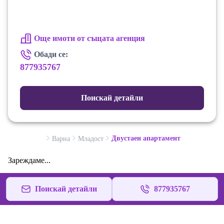
Още имоти от същата агенция
Обади се:
877935767
Поискай детайли
Двустаен апартамент
Варна
Младост
Зареждаме...
Поискай детайли
877935767