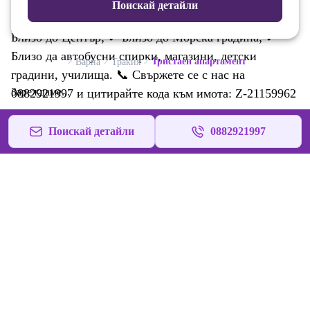
ежедневие. Готово е за нанасяне без нужда от
Поискай детайли
допълнителни инвестиции. ✨ ПРЕДИМСТВА: ✔
Близо до Център; ✔ Близо до Морска градина; ✔
Близо да автобусни спирки, магазини, детски
Тристаен апартамент
Варна
Тракия
градини, училища. 📞 Свържете се с нас на
Зареждаме...
0882921997 и цитирайте кода към имота: Z-21159962
Поискай детайли
0882921997