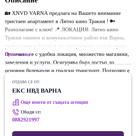
Описание
🏡 XNVD VARNA предлага на Вашето внимание
тристаен апартамент в Лятно кино Тракия ! 🔑
Разполагаме с ключ! 📍 ЛОКАЦИЯ: Лятно кино
Тракия оживен и комуникативен район във Варна,
разположен в близост до централната част на града.
Отличава се с удобна локация, множество магазини,
Прочети още
заведения и услуги. Осигурява бърз достъп до
основни булеварди и градски транспорт. Подходящ е
за хора, търсещи динамично и удобно градско
ОТДАВА СЕ ОТ:
ежедневие. 📐ХАРАКТЕРИСТИКИ: ✔ площ: 83
ЕКС НВД ВАРНА
кв.м. ✔ етаж: 4 от 12 ✔ разпределение:
Още имоти от същата агенция
коридор,кухненски бокс+всекидневна, спалня,
тераса, килер, баня+тоалетна. 🛋️ СЪСТОЯНИЕ:
Обади се:
Жилището се предлага напълно обзаведено и
0882921997
оборудвано с всичко необходимо за комфортно