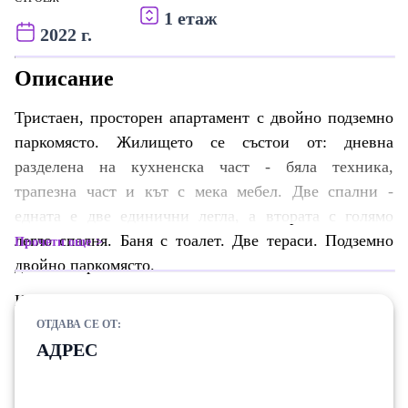
1 етаж
2022 г.
Описание
Тристаен, просторен апартамент с двойно подземно
паркомясто. Жилището се състои от: дневна
разделена на кухненска част - бяла техника,
трапезна част и кът с мека мебел. Две спални -
едната е две единични легла, а втората с голямо
легло спалня. Баня с тоалет. Две тераси. Подземно
Прочети още
двойно паркомясто.
Намира се в близост до обръщача на номер 31.
ОТДАВА СЕ ОТ:
Нова тухлена сграда, асансьор.
АДРЕС
Просторен апартамента, отдава се дългосрочно.
Обади се сега и цитирай този код Z-691718