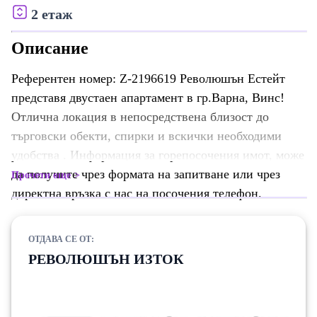
2 етаж
Описание
Референтен номер: Z-2196619 Революшън Естейт
представя двустаен апартамент в гр.Варна, Винс!
Отлична локация в непосредствена близост до
търговски обекти, спирки и вскички необходими
удобства . Информация за горепосочения имот, може
да получите чрез формата на запитване или чрез
Прочети още
директна връзка с нас на посочения телефон.
ОТДАВА СЕ ОТ:
РЕВОЛЮШЪН ИЗТОК