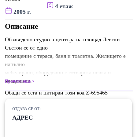
4 етаж
2005 г.
Описание
Обзаведено студио в центъра на площад Левски.
Състои се от едно
помещение с тераса, баня и тоалетна. Жилището е
напълно
мебелирано, оборудвано с готварска печка и
хладилник.
Прочети още
Обади се сега и цитирай този код Z-695465
ОТДАВА СЕ ОТ:
АДРЕС