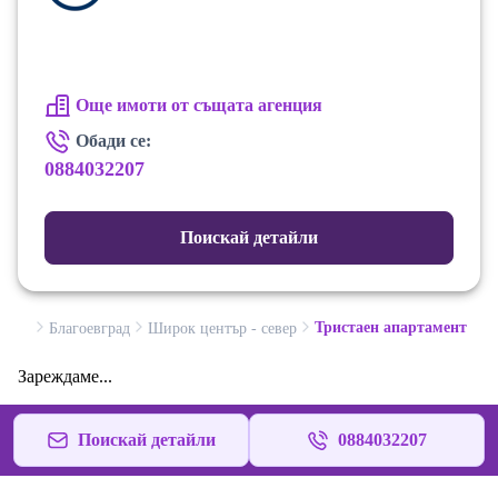
Още имоти от същата агенция
Обади се:
0884032207
Поискай детайли
Тристаен апартамент
Благоевград
Широк център - север
Зареждаме...
Поискай детайли
0884032207