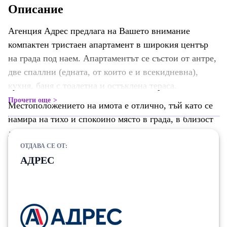
Описание
Агенция Адрес предлага на Вашето внимание
компактен тристаен апартамент в широкия център
на града под наем. Апартаментът се състои от антре,
две спаллни (едната, от които е и всекидневна),
кухня, баня с тоалетна и остъклена тераса.
Прочети още
Местоположението на имота е отлично, тъй като се
намира на тихо и спокойно място в града, в близост
до богато разнообразие от хранителни и
нехранителлни магазини, учебни заведения, ЮЗУ,
ОТДАВА СЕ ОТ:
АДРЕС
градски транспорт и много други.
Обади се сега и цитирай този код Z-696157