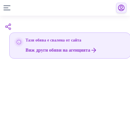
Тази обява е свалена от сайта
Виж други обяви на агенцията