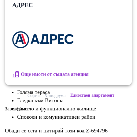
АДРЕС
търсещи спокойствие и комфорт в добре уреден
район.
Имотът се намира в кв. Хиподрума – предпочитан
район с добре развита инфраструктура, в близост до
паркове, магазини, спирки на градски транспорт и
други удобства, осигуряващи бърз достъп до
централните части на София.
Жилището се намира в поддържана сграда с
Още имоти от същата агенция
добри общи части.
Голяма тераса
Едностаен апартамент
София
Хиподрума
Гледка към Витоша
Светло и функционално жилище
Зареждаме...
Спокоен и комуникативен район
Обади се сега и цитирай този код Z-694796