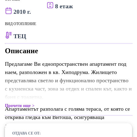
8 етаж
2010 г.
ВИД ОТОПЛЕНИЕ
ТЕЦ
Описание
Предлагаме Ви еднопространствен апартамент под
наем, разположен в кв. Хиподрума. Жилището
представлява светло и функционално пространство
с кухненска част, зона за отдих и спален кът, както и
баня с тоалетна.
Прочети още
Апартаментът разполага с голяма тераса, от която се
открива гледка към Витоша, осигуряваща
допълнително пространство за отдих и релакс.
Имотът е подходящ за един човек или двойка,
ОТДАВА СЕ ОТ: