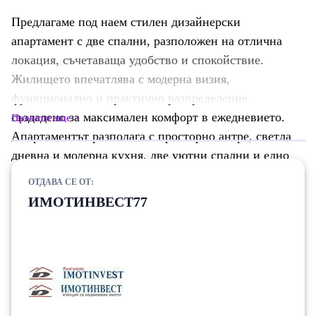
Предлагаме под наем стилен дизайнерски
апартамент с две спални, разположен на отлична
локация, съчетаваща удобство и спокойствие.
Жилището впечатлява с модерна визия,
функционално и практично разпределение,
създадено за максимален комфорт в ежедневието.
Прочети още
Апартаментът разполага с просторно антре, светла
дневна и модерна кухня, две уютни спални и едно
голямо санитарно помещение. Жилището е с удобно
ОТДАВА СЕ ОТ:
организирани пространства за съхранение.
ИМОТИНВЕСТ77
Интериорът е изпълнен с внимание към всеки
детайл, като са използвани висок клас мебели,
качествени материали и съвременни електроуреди.
Изключително уютно, подходящо за хора, които
ценят стила, комфорта и практичността в един
модерен дом.