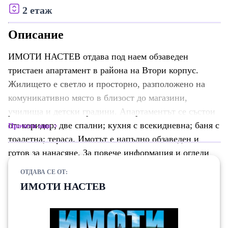
2 етаж
Описание
ИМОТИ НАСТЕВ отдава под наем обзаведен
тристаен апартамент в района на Втори корпус.
Жилището е светло и просторно, разположено на
комуникативно място в близост до магазини,
училища и детски градини. Апартаментът се състои
от: коридор; две спални; кухня с всекидневна; баня с
Прочети още
тоалетна; тераса. Имотът е напълно обзаведен и
готов за нанасяне. За повече информация и огледи
свържете се с нас! 📍 За повече информация и
ОТДАВА СЕ ОТ:
огледи, заповядайте в нашия офис: пл. Кристал , ул.
ИМОТИ НАСТЕВ
П. Волов 1 📞 Тел.: 0882 150 233, 0899 939 631 🔑
Агенцията разполага и с много други оферти,
съобразени с вкуса, изискванията и възможностите