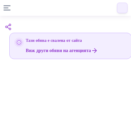
Тази обява е свалена от сайта
Виж други обяви на агенцията