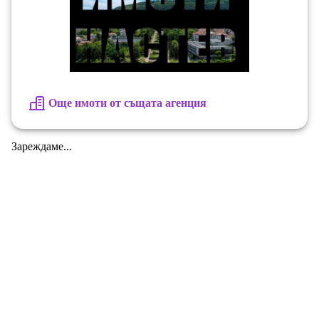
на своите клиенти! 💡 При нас получавате
БЕЗПЛАТНО компетентни съвети и съдействие при
осигуряването на изгодни кредити за закупуване на
жилище!
Още имоти от същата агенция
Зареждаме...