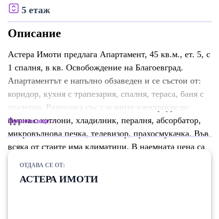
5 етаж
Описание
Астера Имоти предлага Апартамент, 45 кв.м., ет. 5, с
1 спалня, в кв. Освобождение на Благоевград.
Апартаментът е напълно обзаведен и се състои от:
коридор, кухня с трапезария, спалня, тераса, баня с
тоалетна. Разполага със следните електроуреди:
фурна с котлони, хладилник, пералня, абсорбатор,
Прочети още
микровълнова печка, телевизор, прахосмукачка. Във
всяка от стаите има климатици. В наемната цена са
включени разходите за поддръжка и почистване на
ОТДАВА СЕ ОТ:
общите части. Номер на обява: Z-2822
АСТЕРА ИМОТИ