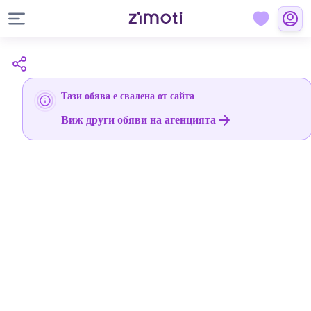
Тази обява е свалена от сайта
Виж други обяви на агенцията