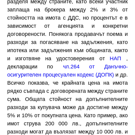
разделя между страните, като всеки участник
заплаща на брокера между 2% и 3% от
стойността на имота с ДДС, но процентът е в
зависимост от агенцията и конкретни
договорености. Понякога продавачът поема и
разходи за погасяване на задължения, като
ипотека или задължения към общината, както
и изготвяне на удостоверения от
НАП
,
декларации по
чл.264 от Данъчно-
осигурителен процесуален кодекс (ДОПК)
и др.
Всичко показва, че крайната цена на имота
рядко съвпада с договорената между страните
сума. Общата стойност на допълнителните
разходи за купувача може да достигне между
5% и 10% от покупната цена. Като пример, ако
имот струва 200 000 лв., допълнителните
разходи могат да възлязат между 10 000 лв. и