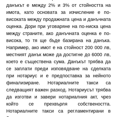
данъкът е между 2% и 3% от стойността на
имота, като основата за изчисление е по-
високата между продажната цена и данъчната
оценка. Дори при уговаряне на по-ниска цена
между страните, ако данъчната оценка е по-
висока, то тя ще бъде базирана на данъка.
Например, ако имот е на стойност 200 000 лв,
местният данък може да достигне до 6000 лв,
което е съществена сума. Данъкът трябва да
се заплати преди изповядване на сделката
при нотариус и е предпоставка за нейното
финализиране. Нотариалните такси са
следващият важен разход. Нотариусът трябва
да изготви и завери нотариалния акт, чрез
който се прехвърля собствеността.
Нотариалните такси са регламентирани в