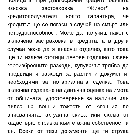
полицата. При дългосрочни кредити банката
изисква застраховка “Живот” на
кредитополучателя, която гарантира, че
кредитът ще се погаси в случай на смърт или
нетрудоспособност. Може да получиш пакет с
включена застраховка в кредита, а в други
случаи може да я внасяш отделно, като това
ще ти излезе стотици левове годишно. Освен
гореизброените разходи, купувачът трябва да
предвиди и разходи за различни документи,
необходими за нотариалната сделка. Това
включва издаване на данъчна оценка на имота
от общината, удостоверение за наличие или
липса на вещни тежести от Агенция по
вписванията, актуална скица или схема от
кадастъра, справка към етажна собственост и
т.н. Всеки от тези документи ще ти струва