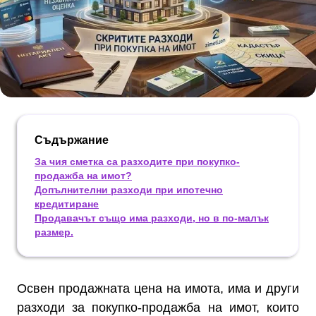
Съдържание
За чия сметка са разходите при покупко-
продажба на имот?
Допълнителни разходи при ипотечно
кредитиране
Продавачът също има разходи, но в по-малък
размер.
Освен продажната цена на имота, има и други
разходи за покупко-продажба на имот, които