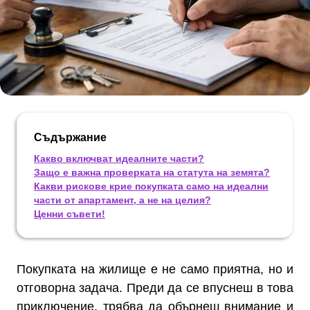
Съдържание
Какво включват идеалните части?
Защо е важна проверката на статута на земята?
Какви рискове крие покупката само на идеални
части от апартамент, а не на целия?
Ценни съвети!
Покупката на жилище е не само приятна, но и
отговорна задача. Преди да се впуснеш в това
приключение, трябва да обърнеш внимание и