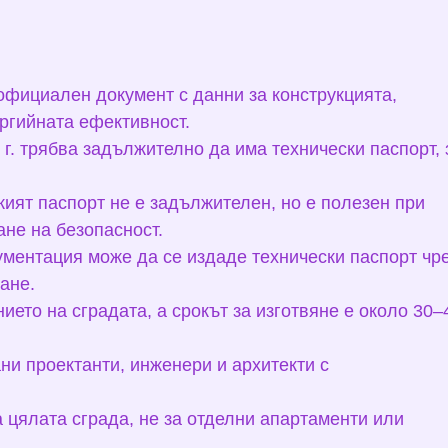
 официален документ с данни за конструкцията,
ергийната ефективност.
 г. трябва задължително да има технически паспорт, 
ият паспорт не е задължителен, но е полезен при
ане на безопасност.
ументация може да се издаде технически паспорт чр
ане.
ието на сградата, а срокът за изготвяне е около 30–
ни проектанти, инженери и архитекти с
а цялата сграда, не за отделни апартаменти или