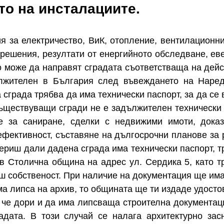
то на инсталациите.
 за електричество, ВиК, отопление, вентилационни
 решения, резултати от енергийното обследване, ев
о може да направят сградата съответстваща на дей
ължителен в България след въвеждането на Наре
а сграда трябва да има технически паспорт, за да се
съществуващи сгради не е задължителен технически 
е за саниране, сделки с недвижими имоти, дока
ефективност, съставяне на дългосрочни планове за 
ериш дали дадена сграда има технически паспорт, т
в Столична община на адрес ул. Сердика 5, като т
еш собственост. При наличие на документация ще им
ма липса на архив, то общината ще ти издаде удосто
 че дори и да има липсваща строителна документац
адата. В този случай се налага архитектурно зас