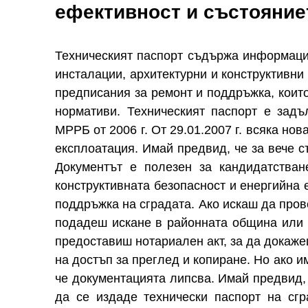
ефективност и състояние
Техническият паспорт съдържа информация
инсталации, архитектурни и конструктивни
предписания за ремонт и поддръжка, коит
нормативи. Техническият паспорт е зад
МРРБ от 2006 г. От 29.01.2007 г. всяка нов
експлоатация. Имай предвид, че за вече 
Документът е полезен за кандидатстван
конструктивната безопасност и енергийна 
поддръжка на сградата. Ако искаш да пров
подадеш искане в районната община или 
предоставиш нотариален акт, за да докаж
на достъп за преглед и копиране. Но ако и
че документацията липсва. Имай предвид,
да се издаде технически паспорт на сгр