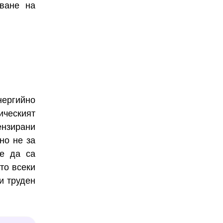
дване на
нергийно
ическият
ензирани
но не за
те да са
то всеки
и труден