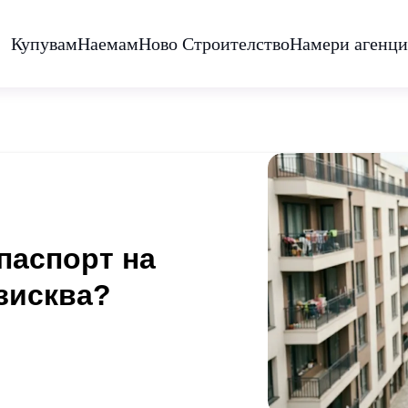
Купувам
Наемам
Ново Строителство
Намери агенци
паспорт на
изисква?