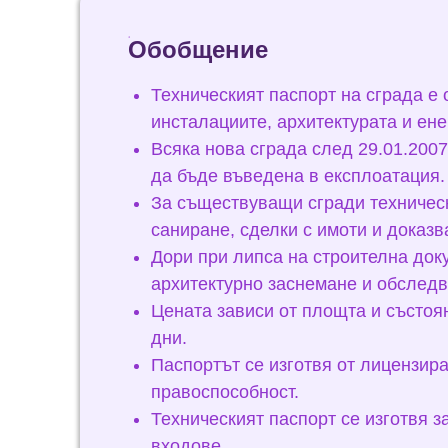
Обобщение
Техническият паспорт на сграда е
инсталациите, архитектурата и ен
Всяка нова сграда след 29.01.2007
да бъде въведена в експлоатация.
За съществуващи сгради техническ
саниране, сделки с имоти и доказв
Дори при липса на строителна док
архитектурно заснемане и обследв
Цената зависи от площта и състоян
дни.
Паспортът се изготвя от лицензира
правоспособност.
Техническият паспорт се изготвя з
входове.