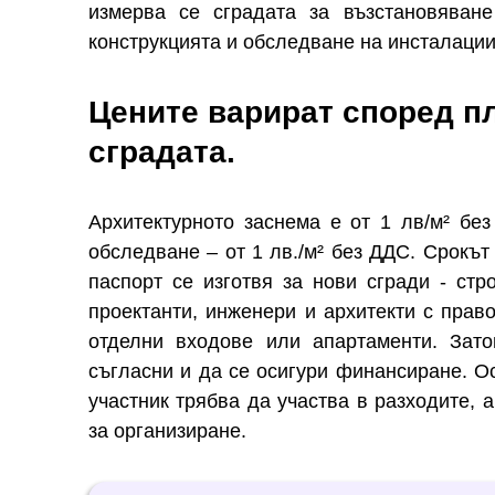
измерва се сградата за възстановяван
конструкцията и обследване на инсталациит
Цените варират според п
сградата.
Архитектурното заснема е от 1 лв/м² без
обследване – от 1 лв./м² без ДДС. Срокът
паспорт се изготвя за нови сгради - ст
проектанти, инженери и архитекти с право
отделни входове или апартаменти. Зат
съгласни и да се осигури финансиране. О
участник трябва да участва в разходите, 
за организиране.