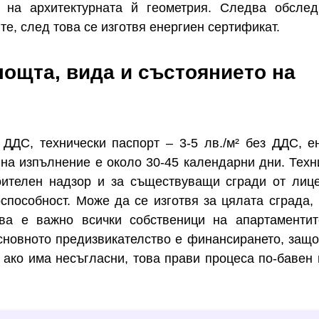
е на архитектурната й геометрия. Следва обсле
е, след това се изготвя енергиен сертификат.
лощта, вида и състоянието на
 ДДС, технически паспорт – 3-5 лв./м² без ДДС, е
 на изпълнение е около 30-45 календарни дни. Техн
роителен надзор и за съществуващи сгради от лиц
способност. Може да се изготвя за цялата сграда, 
ова е важно всички собственици на апартаменти
сновното предизвикателство е финансирането, защо
а ако има несъгласни, това прави процеса по-бавен 