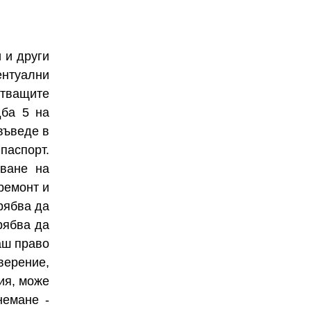
 и други
ентуални
стващите
дба 5 на
 въведе в
паспорт.
зване на
ремонт и
рябва да
рябва да
аш право
верение,
ия, може
немане -