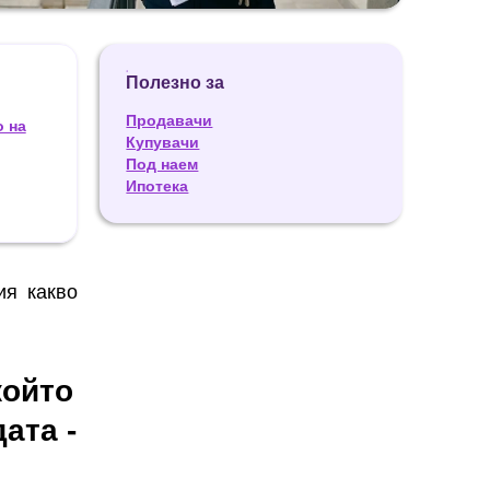
Полезно за
Продавачи
о на
Купувачи
Под наем
Ипотека
я какво
който
ата -