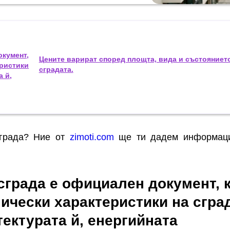
окумент,
Цените варират според площта, вида и състояниет
еристики
сградата.
а й,
сграда? Ние от
zimoti.com
ще ти дадем информаци
сграда е официален документ, 
ически характеристики на сград
тектурата й, енергийната