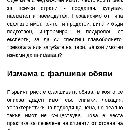
Сделките с недвижими имоти често крият риск
за всички страни - продавач, купувач,
наемател и наемодател. Независимо от типа
сделка с имот, която ти предстои, винаги бъди
подготвен, информиран и подкрепен от
експерти, за да си спестиш главоболието,
тревогата или загубата на пари. За кои имотни
измами да внимаваш?
Измама с фалшиви обяви
Първият риск е фалшивата обява, в която се
описва даден имот със снимки, локация,
характеристики на подходяща цена, но реално
такъв имот не съществува. Това е честа
практика за печелене на клиенти от страна на