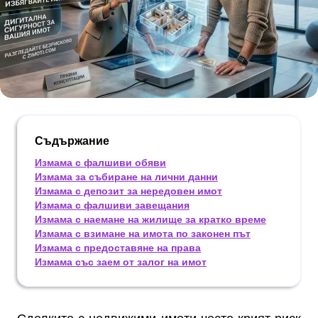
Съдържание
Измама с фалшиви обяви
Измама за събиране на лични данни
Измама с депозит за нередовен имот
Измама с фалшиви завещания
Измама с наемане на жилище за кратко време
Измама с взимане на имота по законен път
Измама с предоставяне на права
Измама със заем от залог на имот