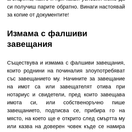
си получиш парите обратно. Винаги настоявай
за копие от документите!
Измама с фалшиви
завещания
Съществува и измама с фалшиви завещания,
които роднини на починалия злоупотребяват
със завещанието му. Начините за завещание
на имот са или завещателят отива при
нотариус и свидетели, пред които завещава
имота си, или собственоръчно пише
завещанието, подписва се, прибира го на
място, на което ще е открито след смъртта му
или казва на доверен човек къде се намира