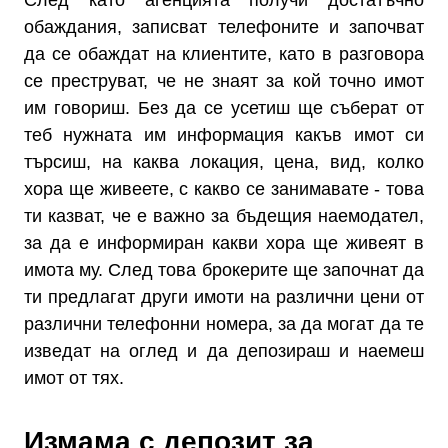
След като агенцията получи достатъчно
обаждания, записват телефоните и започват
да се обаждат на клиентите, като в разговора
се преструват, че не знаят за кой точно имот
им говориш. Без да се усетиш ще съберат от
теб нужната им информация какъв имот си
търсиш, на каква локация, цена, вид, колко
хора ще живеете, с какво се занимавате - това
ти казват, че е важно за бъдещия наемодател,
за да е информиран какви хора ще живеят в
имота му. След това брокерите ще започнат да
ти предлагат други имоти на различни цени от
различни телефонни номера, за да могат да те
изведат на оглед и да депозираш и наемеш
имот от тях.
Измама с депозит за