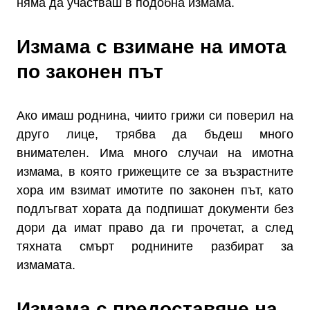
няма да участваш в подобна измама.
Измама с взимане на имота
по законен път
Ако имаш роднина, чиито грижи си поверил на
друго лице, трябва да бъдеш много
внимателен. Има много случаи на имотна
измама, в която грижещите се за възрастните
хора им взимат имотите по законен път, като
подлъгват хората да подпишат документи без
дори да имат право да ги прочетат, а след
тяхната смърт роднините разбират за
измамата.
Измама с предоставяне на