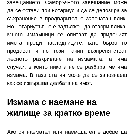
завещанието. Саморъчното завещание може
да се остави при нотариус и да се депозира за
съхранение в предварително запечатан плик.
Но нотариусът не е задължен да отвори плика.
Много измамници се опитват да придобият
имота преди наследниците, като бързо го
продават и по този начин възпрепятстват
лесното разкриване на измамата, а има
случаи, в които никога не се разбира, че има
измама. В тази статия може да се запознаеш
как се извършва делбата на имот.
Измама с наемане на
жилище за кратко време
Ако си наемател или наемодател е добре да