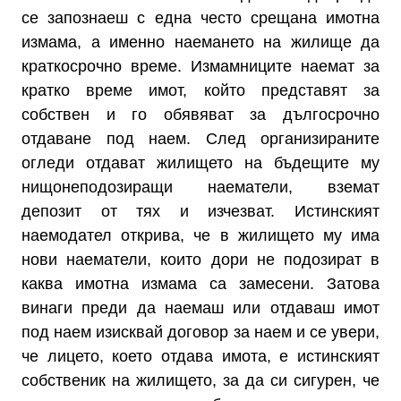
се запознаеш с една често срещана имотна
измама, а именно наемането на жилище да
краткосрочно време. Измамниците наемат за
кратко време имот, който представят за
собствен и го обявяват за дългосрочно
отдаване под наем. След организираните
огледи отдават жилището на бъдещите му
нищонеподозиращи наематели, вземат
депозит от тях и изчезват. Истинският
наемодател открива, че в жилището му има
нови наематели, които дори не подозират в
каква имотна измама са замесени. Затова
винаги преди да наемаш или отдаваш имот
под наем изисквай договор за наем и се увери,
че лицето, което отдава имота, е истинският
собственик на жилището, за да си сигурен, че