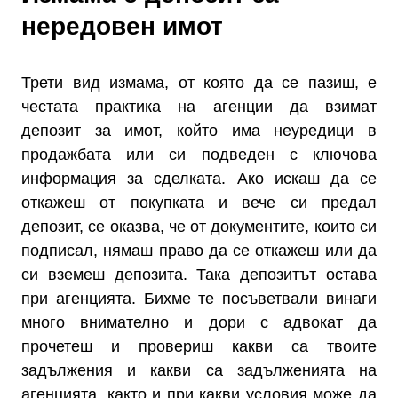
нередовен имот
Трети вид измама, от която да се пазиш, е
честата практика на агенции да взимат
депозит за имот, който има неуредици в
продажбата или си подведен с ключова
информация за сделката. Ако искаш да се
откажеш от покупката и вече си предал
депозит, се оказва, че от документите, които си
подписал, нямаш право да се откажеш или да
си вземеш депозита. Така депозитът остава
при агенцията. Бихме те посъветвали винаги
много внимателно и дори с адвокат да
прочетеш и провериш какви са твоите
задължения и какви са задълженията на
агенцията, както и при какви условия може да