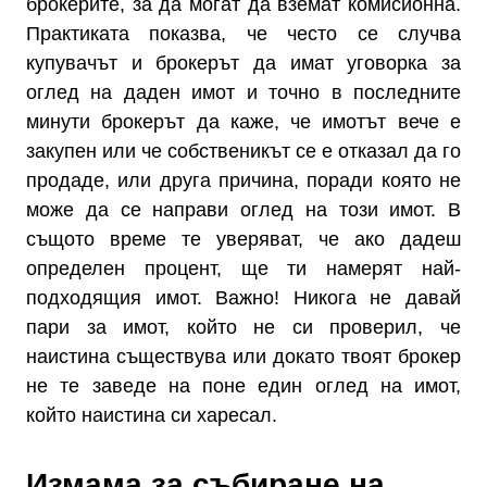
брокерите, за да могат да вземат комисионна.
Практиката показва, че често се случва
купувачът и брокерът да имат уговорка за
оглед на даден имот и точно в последните
минути брокерът да каже, че имотът вече е
закупен или че собственикът се е отказал да го
продаде, или друга причина, поради която не
може да се направи оглед на този имот. В
същото време те уверяват, че ако дадеш
определен процент, ще ти намерят най-
подходящия имот. Важно! Никога не давай
пари за имот, който не си проверил, че
наистина съществува или докато твоят брокер
не те заведе на поне един оглед на имот,
който наистина си харесал.
Измама за събиране на