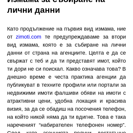
лични данни
Като продължение на първия вид измама, ние
от
zimoti.com
те предупреждаваме за втори
вид измама, която е за събиране на лични
данни от страна на агенциите. Целта е да се
свържат с теб и да ти представят имот, който
ти дори не си поискал. Какво означава това? В
днешно време е честа практика агенции да
публикуват в техните профили или портали за
недвижими имоти фалшиви обяви на имоти с
атрактивни цени, удобна локация и красива
визия, за да се обадиш на посочения телефон,
на който никой няма да ти вдигне. Това е така
нареченият “набирателен телефонен номер”.