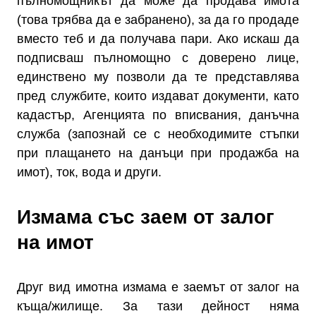
пълномощникът да може да продава имота
(това трябва да е забранено), за да го продаде
вместо теб и да получава пари. Ако искаш да
подписваш пълномощно с доверено лице,
единствено му позволи да те представлява
пред службите, които издават документи, като
кадастър, Агенцията по вписвания, данъчна
служба (запознай се с необходимите стъпки
при плащането на данъци при продажба на
имот), ток, вода и други.
Измама със заем от залог
на имот
Друг вид имотна измама е заемът от залог на
къща/жилище. За тази дейност няма