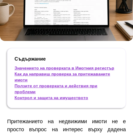
Съдържание
Значението на проверката в Имотния регистър
Как да направиш проверка за притежаваните
имоти
Ползите от проверката и действия при
проблеми
Контрол и защита на имуществото
Притежанието на недвижими имоти не е
просто въпрос на интерес върху дадена