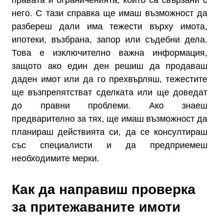
правата и ограниченията, които са свързани с
него. С тази справка ще имаш възможност да
разбереш дали има тежести върху имота,
ипотеки, възбрана, запор или съдебни дела.
Това е изключително важна информация,
защото ако един ден решиш да продаваш
даден имот или да го прехвърляш, тежестите
ще възпрепятстват сделката или ще доведат
до правни проблеми. Ако знаеш
предварително за тях, ще имаш възможност да
планираш действията си, да се консултираш
със специалисти и да предприемеш
необходимите мерки.
Как да направиш проверка
за притежаваните имоти