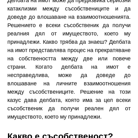
Делбата на имот може да предизвика сериозни
катаклизми между съсобствениците и да
доведе до влошаване на взаимоотношенията.
Решението е всеки съсобственик да получи
реалния дял от имуществото, което му
принадлежи. Какво трябва да знаеш? Делбата
на имот представлява процес на прекратяване
на собствеността между две или повече
страни. Когато делбата на имот е
несправедлива, може да доведе до
влошаване на личните взаимоотношения
между съсобствениците. Решение на този
казус дава делбата, която има за цел всеки
съсобственик да получи реален дял от
имуществото, което му принадлежи.
Какво е съсобственост?