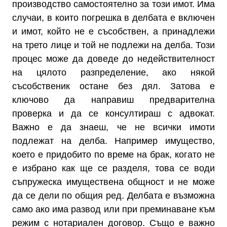
производство самостоятелно за този имот. Има
случаи, в които погрешка в делбата е включен
и имот, който не е съсобствен, а принадлежи
на трето лице и той не подлежи на делба. Този
процес може да доведе до недействителност
на цялото разпределение, ако някой
съсобственик остане без дял. Затова е
ключово да направиш предварителна
проверка и да се консултираш с адвокат.
Важно е да знаеш, че не всички имоти
подлежат на делба. Например имущество,
което е придобито по време на брак, когато не
е избрано как ще се разделя, това се води
съпружеска имуществена общност и не може
да се дели по общия ред. Делбата е възможна
само ако има развод или при преминаване към
режим с нотариален договор. Също е важно