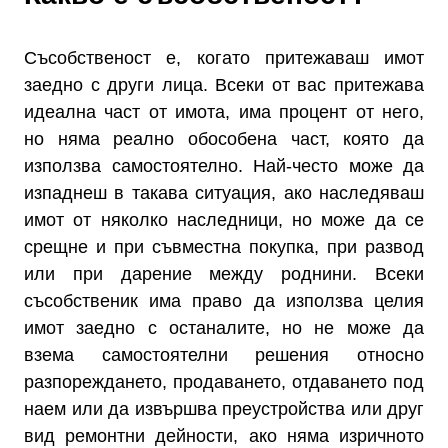
Съсобственост е, когато притежаваш имот
заедно с други лица. Всеки от вас притежава
идеална част от имота, има процент от него,
но няма реално обособена част, която да
използва самостоятелно. Най-често може да
изпаднеш в такава ситуация, ако наследяваш
имот от няколко наследници, но може да се
срещне и при съвместна покупка, при развод
или при дарение между роднини. Всеки
съсобственик има право да използва целия
имот заедно с останалите, но не може да
взема самостоятелни решения относно
разпореждането, продаването, отдаването под
наем или да извършва преустройства или друг
вид ремонтни дейности, ако няма изричното