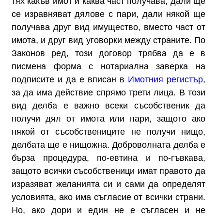
тях какъв имот и каква част получава, дали ще
се изравняват дялове с пари, дали някой ще
получава друг вид имущество, вместо част от
имота, и друг вид уговорки между страните. По
Законов ред, този договор трябва да е в
писмена форма с нотариална заверка на
подписите и да е вписан в
Имотния регистър
,
за да има действие спрямо трети лица. В този
вид делба е важно всеки съсобственик да
получи дял от имота или пари, защото ако
някой от съсобствениците не получи нищо,
делбата ще е нищожна. Доброволната делба е
бърза процедура, по-евтина и по-гъвкава,
защото всички съсобственици имат правото да
изразяват желанията си и сами да определят
условията, ако има съгласие от всички страни.
Но, ако дори и един не е съгласен и не