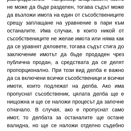
не може да бъде разделен, тогава съдът може
да възложи имота на един от съсобствениците
срещу заплащане на уравнение в пари към
останалите. Има случаи, в които никой от
съсобствениците не желае имота или няма как
да се уравнят дяловете, тогава съдът стига до
заключение имотът да бъде продаден чрез
публична продан, а средствата да се делят
пропорционално. При този вид делба е важно
да са включени всички съсобственици и всички
имоти, които подлежат на делба. Ако има
пропуснат съсобственик, цялата делба ще е
нищожна и ще се наложи процесът да започне
отначало. В случая, ако е пропуснат само
имот, то делбата за останалите ще остане
валидна, но ще се наложи отделно съдебно