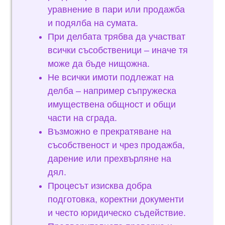
уравнение в пари или продажба
и подялба на сумата.
При делбата трябва да участват
всички съсобственици – иначе тя
може да бъде нищожна.
Не всички имоти подлежат на
делба – например съпружеска
имуществена общност и общи
части на сграда.
Възможно е прекратяване на
съсобственост и чрез продажба,
дарение или прехвърляне на
дял.
Процесът изисква добра
подготовка, коректни документи
и често юридическо съдействие.