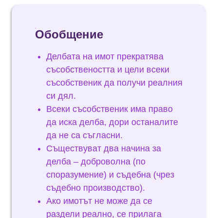
Обобщение
Делбата на имот прекратява
съсобствеността и цели всеки
съсобственик да получи реалния
си дял.
Всеки съсобственик има право
да иска делба, дори останалите
да не са съгласни.
Съществуват два начина за
делба – доброволна (по
споразумение) и съдебна (чрез
съдебно производство).
Ако имотът не може да се
раздели реално, се прилага