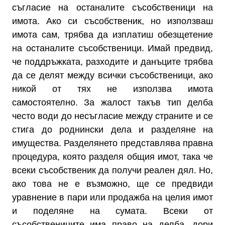
съгласие на останалите съсобственици на
имота. Ако си съсобственик, но използваш
имота сам, трябва да изплатиш обезщетение
на останалите съсобственици. Имай предвид,
че поддръжката, разходите и данъците трябва
да се делят между всички съсобственици, ако
никой от тях не използва имота
самостоятелно. За жалост такъв тип делба
често води до несъгласие между страните и се
стига до роднински дела и разделяне на
имущества. Разделянето представлява правна
процедура, която разделя общия имот, така че
всеки съсобственик да получи реален дял. Но,
ако това не е възможно, ще се предвиди
уравнение в пари или продажба на целия имот
и поделяне на сумата. Всеки от
съсобствениците има право на делба, дори