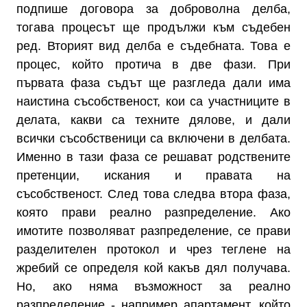
подпише договора за доброволна делба,
тогава процесът ще продължи към съдебен
ред. Вторият вид делба е съдебната. Това е
процес, който протича в две фази. При
първата фаза съдът ще разгледа дали има
наистина съсобственост, кои са участниците в
делата, какви са техните дялове, и дали
всички съсобственици са включени в делбата.
Именно в тази фаза се решават родствените
претенции, искания и правата на
съсобственост. След това следва втора фаза,
която прави реално разпределение. Ако
имотите позволяват разпределение, се прави
разделителен протокол и чрез теглене на
жребий се определя кой какъв дял получава.
Но, ако няма възможност за реално
разпределение - например апартамент, който