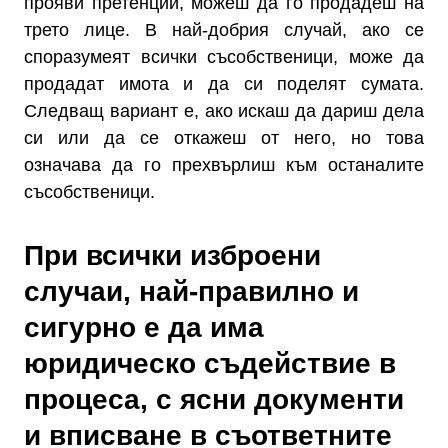
прояви претенции, можеш да го продадеш на
трето лице. В най-добрия случай, ако се
споразумеят всички съсобственици, може да
продадат имота и да си поделят сумата.
Следващ вариант е, ако искаш да дариш дела
си или да се откажеш от него, но това
означава да го прехвърлиш към останалите
съсобственици.
При всички изброени
случаи, най-правилно и
сигурно е да има
юридическо съдействие в
процеса, с ясни документи
и вписване в съответните