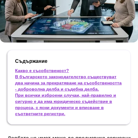
Съдържание
Какво е съсобственост?
В българското законодателство съществуват
два начина за прекратяване на съсобствеността
- доброволна делба и съдебна делба.
При всички изброени случаи, най-правилно и
сигурно е да има юридическо съдействие в
процеса, с ясни документи и вписване в
съответните регистри.