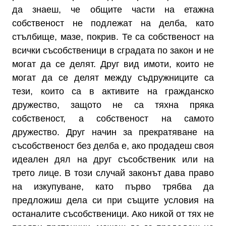
да знаеш, че общите части на етажна
собственост не подлежат на делба, като
стълбище, мазе, покрив. Те са собственост на
всички съсобственици в сградата по закон и не
могат да се делят. Друг вид имоти, които не
могат да се делят между съдружниците са
тези, които са в активите на гражданско
дружество, защото не са тяхна пряка
собственост, а собственост на самото
дружество. Друг начин за прекратяване на
съсобственост без делба е, ако продадеш своя
идеален дял на друг съсобственик или на
трето лице. В този случай законът дава право
на изкупуване, като първо трябва да
предложиш дела си при същите условия на
останалите съсобственици. Ако никой от тях не