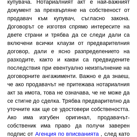
купувача. Нотариалният акт е най-важният
документ за прехвърляне на собственост от
продавач към купувач, съгласно закона.
Договорът се изготвя спрямо интересите на
двете страни и трябва да се следи дали са
включени всички клаузи от предварителния
договор, дали е ясно разпределението на
разходите, както и какви са предвидените
последствия при евентуално неизпълнение на
договорните ангажименти. Важно е да знаеш,
че ако продавачът не притежава нотариалния
акт за имота, това не означава, че не може да
се стигне до сделка. Трябва предварително да
уточните как ще се удостовери собствеността.
Ако има изгубен оригинал, продавачът-
собственик има право да получи заверен
подпис от
Агенция по вписванията
, след като