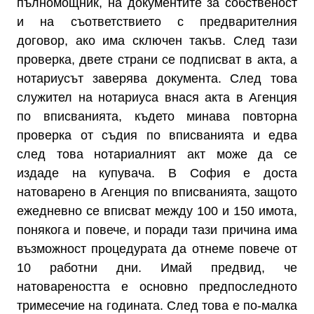
пълномощник, на документите за собственост
и на съответствието с предварителния
договор, ако има сключен такъв. След тази
проверка, двете страни се подписват в акта, а
нотариусът заверява документа. След това
служител на нотариуса внася акта в Агенция
по вписванията, където минава повторна
проверка от съдия по вписванията и едва
след това нотариалният акт може да се
издаде на купувача. В София е доста
натоварено в Агенция по вписванията, защото
ежедневно се вписват между 100 и 150 имота,
понякога и повече, и поради тази причина има
възможност процедурата да отнеме повече от
10 работни дни. Имай предвид, че
натовареността е основно предпоследното
тримесечие на годината. След това е по-малка