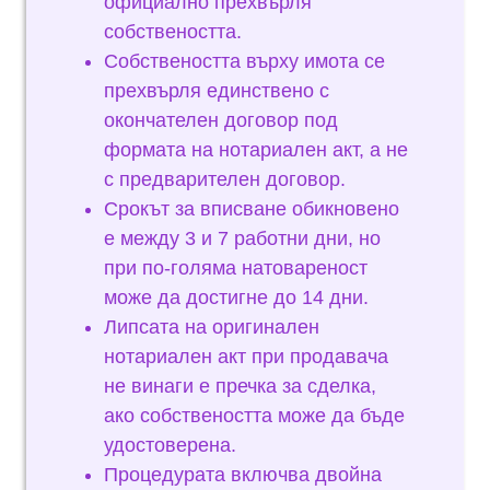
официално прехвърля
собствеността.
Собствеността върху имота се
прехвърля единствено с
окончателен договор под
формата на нотариален акт, а не
с предварителен договор.
Срокът за вписване обикновено
е между 3 и 7 работни дни, но
при по-голяма натовареност
може да достигне до 14 дни.
Липсата на оригинален
нотариален акт при продавача
не винаги е пречка за сделка,
ако собствеността може да бъде
удостоверена.
Процедурата включва двойна