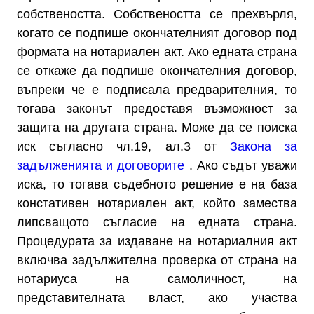
собствеността. Собствеността се прехвърля,
когато се подпише окончателният договор под
формата на нотариален акт. Ако едната страна
се откаже да подпише окончателния договор,
въпреки че е подписала предварителния, то
тогава законът предоставя възможност за
защита на другата страна. Може да се поиска
иск съгласно чл.19, ал.3 от
Закона за
задълженията и договорите
. Ако съдът уважи
иска, то тогава съдебното решение е на база
констативен нотариален акт, който замества
липсващото съгласие на едната страна.
Процедурата за издаване на нотариалния акт
включва задължителна проверка от страна на
нотариуса на самоличност, на
представителната власт, ако участва