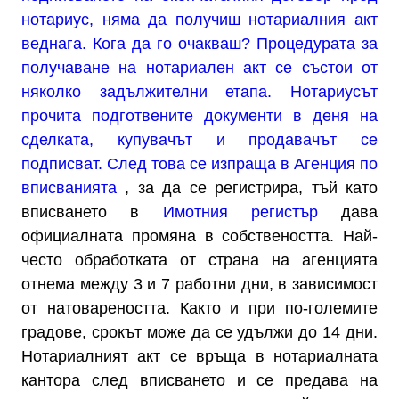
нотариус, няма да получиш нотариалния акт
веднага. Кога да го очакваш? Процедурата за
получаване на нотариален акт се състои от
няколко задължителни етапа. Нотариусът
прочита подготвените документи в деня на
сделката, купувачът и продавачът се
подписват. След това се изпраща в
Агенция по
вписванията
, за да се регистрира, тъй като
вписването в
Имотния регистър
дава
официалната промяна в собствеността. Най-
често обработката от страна на агенцията
отнема между 3 и 7 работни дни, в зависимост
от натовареността. Както и при по-големите
градове, срокът може да се удължи до 14 дни.
Нотариалният акт се връща в нотариалната
кантора след вписването и се предава на