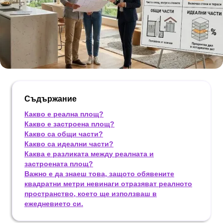
Съдържание
Какво е реална площ?
Какво е застроена площ?
Какво са общи части?
Какво са идеални части?
Каква е разликата между реалната и
застроената площ?
Важно е да знаеш това, защото обявените
квадратни метри невинаги отразяват реалното
пространство, което ще използваш в
ежедневието си.