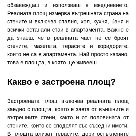
обзавеждаш и използваш в ежедневието.
Реалната площ измерва вътрешната страна на
стените и включва спалня, хол, кухня, баня и
всички останали стаи в апартамента. Важно е
да знаеш, че в реалната част не се броят
стените, мазетата, терасите и коридорите,
които не са в апартамента. Най-просто казано,
това е площта, в която ще живееш.
Какво е застроена площ?
Застроената площ включва реалната площ
заедно с площта, която е заета от външните и
вътрешните стени, както и от половината от
стените, които се споделят със съседни имоти.
В площта влизат терасите, дори остъклените