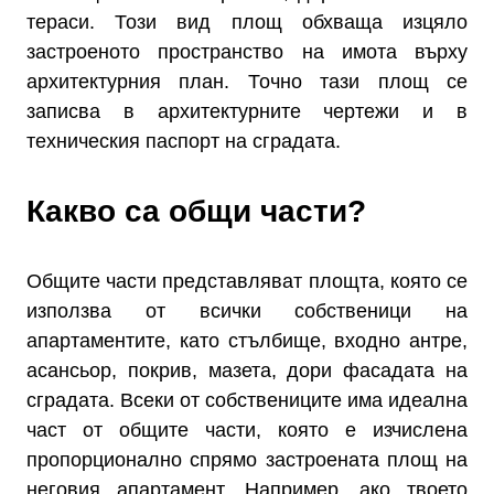
тераси. Този вид площ обхваща изцяло
застроеното пространство на имота върху
архитектурния план. Точно тази площ се
записва в архитектурните чертежи и в
техническия паспорт на сградата.
Какво са общи части?
Общите части представляват площта, която се
използва от всички собственици на
апартаментите, като стълбище, входно антре,
асансьор, покрив, мазета, дори фасадата на
сградата. Всеки от собствениците има идеална
част от общите части, която е изчислена
пропорционално спрямо застроената площ на
неговия апартамент. Например, ако твоето