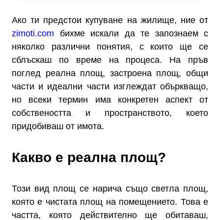
Ако ти предстои купуване на жилище, ние от
zimoti.com
бихме искали да те запознаем с
няколко различни понятия, с които ще се
сблъскаш по време на процеса. На пръв
поглед реална площ, застроена площ, общи
части и идеални части изглеждат объркващо,
но всеки термин има конкретен аспект от
собствеността и пространството, което
придобиваш от имота.
Какво е реална площ?
Този вид площ се нарича също светла площ,
която е чистата площ на помещението. Това е
частта, която действително ще обитаваш,