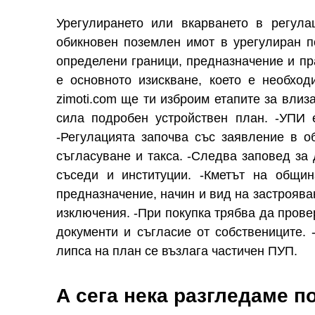
Урегулирането или вкарването в регул
обикновен поземлен имот в урегулиран п
определени граници, предназначение и пр
е основното изискване, което е необход
zimoti.com ще ти изброим етапите за влиз
сила подробен устройствен план. -УПИ 
-Регулацията започва със заявление в о
съгласуване и такса. -Следва заповед за
съседи и институции. -Кметът на общи
предназначение, начин и вид на застроява
изключения. -При покупка трябва да прове
документи и съгласие от собствениците. 
липса на план се възлага частичен ПУП.
А сега нека разгледаме 