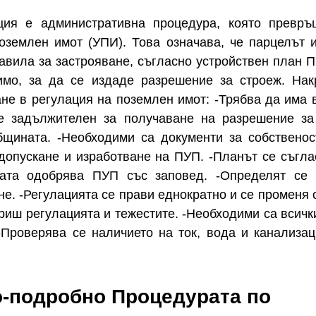
ация е административна процедура, която превр
оземлен имот (УПИ). Това означава, че парцелът 
авила за застрояване, съгласно устройствен план 
имо, за да се издаде разрешение за строеж. Нак
ане в регулация на поземлен имот: -Трябва да има 
е задължителен за получаване на разрешение за
бщината. -Необходими са документи за собственост
 допускане и изработване на ПУП. -Планът се съгла
ната одобрява ПУП със заповед. -Определят се 
не. -Регулацията се прави еднократно и се променя 
риш регулацията и тежестите. -Необходими са всичк
-Проверява се наличието на ток, вода и канализац
по-подробно Процедурата по