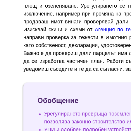
площ и озеленяване. Урегулирането се 
изключение, например при промяна на пр
продаваш имот винаги проверявай дали 
Изисквай скици и схеми от
Агенция по ге
направи проверка за тежести в Имотния 
като собственост, декларации, удостоверен
Важно е да провериш дали парцелът има д
да се изработва частичен план. Работи съ
уведомиш съседите и те да са съгласни, за
Обобщение
Урегулирането превръща поземлени
позволява законно строителство 
УПИ и одобрен подробен устройств