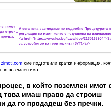
млен имот
А сега нека разгледаме по-подробно Процедурата п
 да строиш
регулация на имот, която е подчинена на изисквани
 пречки.
<a href="https://www.lex.bg/laws/ldoc/2135163904">З
за устройство на територията (ЗУТ).</a>
т
zimoti.com
сме подготвили кратка информация, коя
я на поземлен имот.
процес, в който поземлен имот 
д това имаш право да строиш
и да го продадеш без пречки.