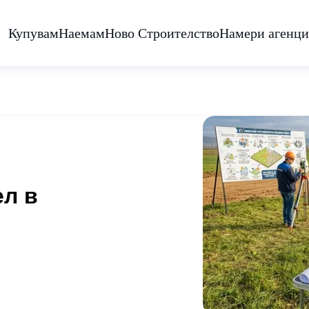
Купувам
Наемам
Ново Строителство
Намери агенци
ел в