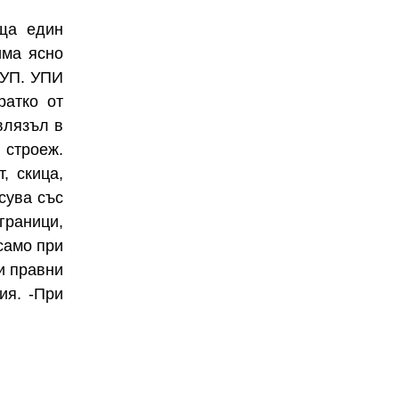
ъща един
има ясно
ПУП. УПИ
ратко от
влязъл в
 строеж.
, скица,
сува със
граници,
само при
и правни
ия. -При