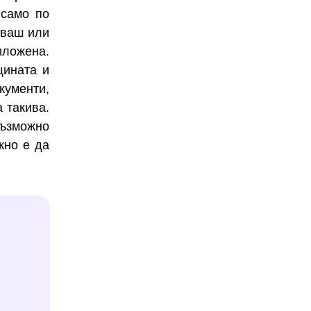
 само по
уваш или
иложена.
ината и
кументи,
а такива.
възможно
жно е да