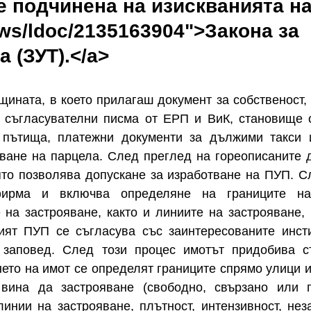
 е подчинена на изискванията на
laws/ldoc/2135163904">Закона за
 (ЗУТ).</a>
ината, в което прилагаш документ за собственост, 
, съгласувателни писма от ЕРП и ВиК, становище 
 пътища, платежни документи за дължими такси 
ване на парцела. След преглед на гореописаните 
ято позволява допускане за изработване на ПУП. С
ирма и включва определяне на границите на
 на застрояване, както и линиите на застрояване, 
ият ПУП се съгласува със заинтересованите инст
 заповед. След този процес имотът придобива с
ето на имот се определят границите спрямо улици и
вина да застрояване (свободно, свързано или г
инии на застрояване, плътност, интензивност, нез