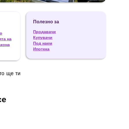
Полезно за
Продавачи
о
Купувачи
ята на
Под наем
акона
Ипотека
то ще ти
се