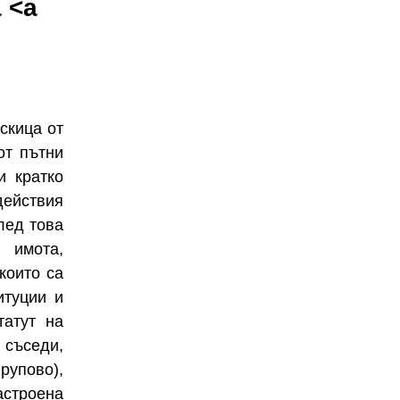
 <a
скица от
от пътни
и кратко
действия
лед това
 имота,
които са
итуции и
татут на
 съседи,
рупово),
астроена