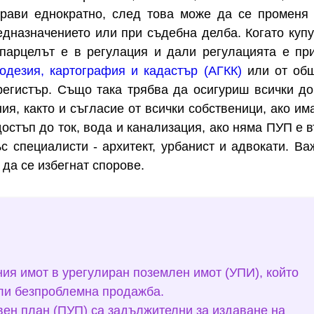
прави еднократно, след това може да се променя
едназначението или при съдебна делба. Когато куп
парцелът е в регулация и дали регулацията е пр
одезия, картография и кадастър (АГКК)
или от общ
регистър. Също така трябва да осигуриш всички до
ия, както и съгласие от всички собственици, ако им
остъп до ток, вода и канализация, ако няма ПУП е 
с специалисти - архитект, урбанист и адвокати. Ва
 да се избегнат спорове.
я имот в урегулиран поземлен имот (УПИ), който
или безпроблемна продажба.
ен план (ПУП) са задължителни за издаване на