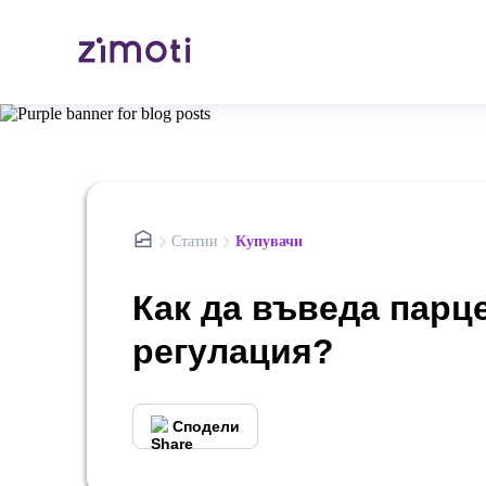
nav.home
Статии
Купувачи
Как да въведа парц
регулация?
Сподели