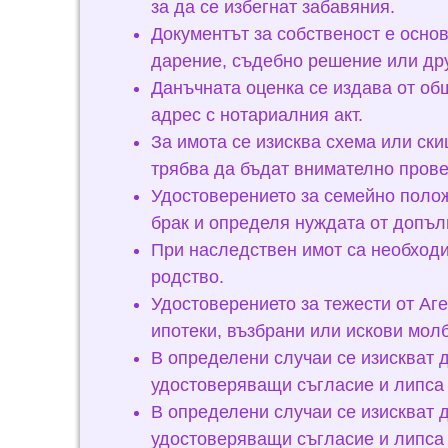
за да се избегнат забавяния.
Документът за собственост е основ
дарение, съдебно решение или дру
Данъчната оценка се издава от об
адрес с нотариалния акт.
За имота се изисква схема или ски
трябва да бъдат внимателно прове
Удостоверението за семейно полож
брак и определя нуждата от допъл
При наследствен имот са необходи
родство.
Удостоверението за тежести от Аг
ипотеки, възбрани или искови молб
В определени случаи се изискват 
удостоверяващи съгласие и липса
В определени случаи се изискват 
удостоверяващи съгласие и липса