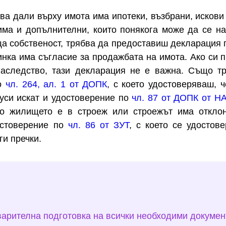
ва дали върху имота има ипотеки, възбрани, искови
 има и допълнителни, които понякога може да се н
ща собственост, трябва да предоставиш декларация п
инка има съгласие за продажбата на имота. Ако си 
наследство, тази декларация не е важна. Също т
по
чл. 264, ал. 1 от ДОПК
, с което удостоверяваш, 
уси искат и удостоверение по
чл. 87 от ДОПК от Н
ко жилището е в строеж или строежът има откло
остоверение по
чл. 86 от ЗУТ
, с което се удостове
ги пречки.
арителна подготовка на всички необходими докумен