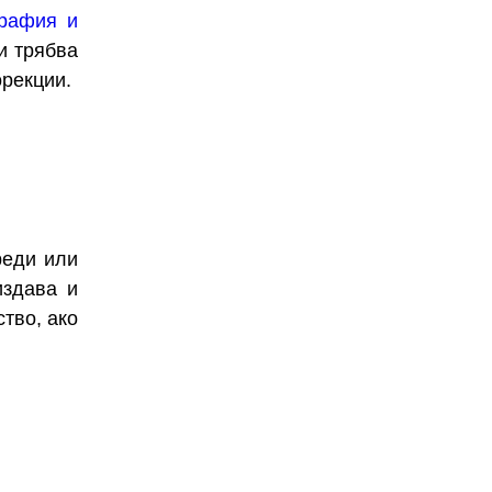
графия и
и трябва
орекции.
реди или
издава и
тво, ако