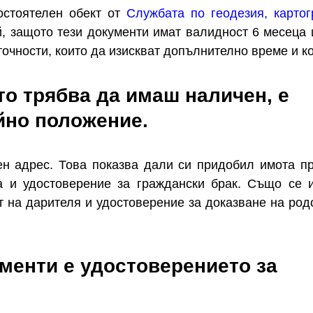
остоятелен обект от
Службата по геодезия, карто
й, защото тези документи имат валидност 6 месеца 
точности, които да изискват допълнително време и к
то трябва да имаш наличен, е
йно положение.
н адрес. Това показва дали си придобил имота п
а и удостоверение за граждански брак. Също се 
т на дарителя и удостоверение за доказване на родс
менти е удостоверението за