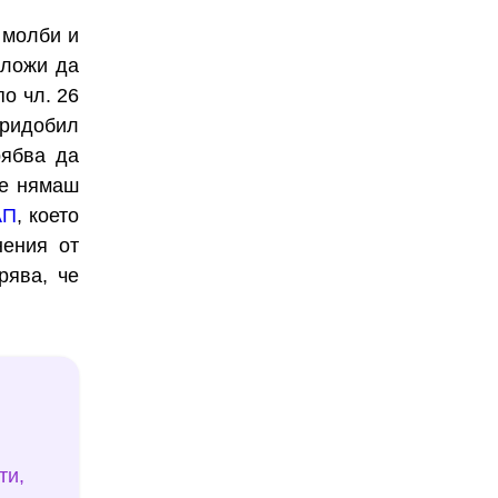
 молби и
аложи да
о чл. 26
придобил
рябва да
че нямаш
АП
, което
нения от
рява, че
ти,