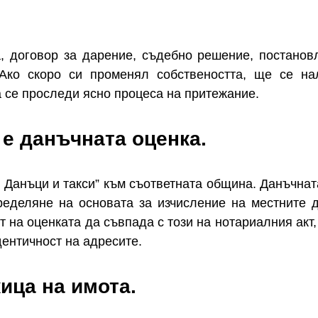
а, договор за дарение, съдебно решение, постанов
. Ако скоро си променял собствеността, ще се н
 се проследи ясно процеса на притежание.
е данъчната оценка.
 Данъци и такси” към съответната община. Данъчнат
ределяне на основата за изчисление на местните 
 на оценката да съвпада с този на нотариалния акт,
ентичност на адресите.
кица на имота.