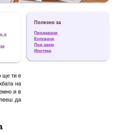
Полезно за
Продавачи
, е
Купувачи
Под наем
за
Ипотека
 ще ти е
жбата на
емно и в
спееш да
а