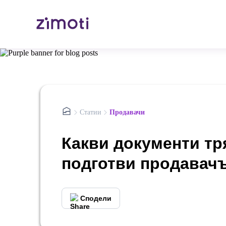
nav.home
Статии
Продавачи
Какви документи тр
подготви продавачъ
Сподели