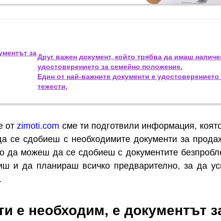
ументът за
Друг важен документ, който трябва да имаш наличен
удостоверението за семейно положение.
Един от най-важните документи е удостоверението 
тежести.
е от
zimoti.com
сме ти подготвили информация, която
да се сдобиеш с необходимите документи за прода
но да можеш да се сдобиеш с документите безпробл
виш и да планираш всичко предварително, за да у
.
ти е необходим, е документът з