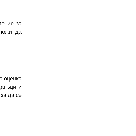
ление за
аложи да
а оценка
данъци и
 за да се