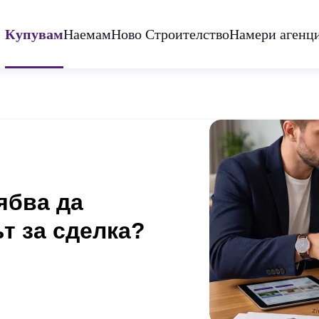
Купувам
Наемам
Ново Строителство
Намери агенц
ябва да
т за сделка?