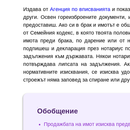
Издава от
Агенция по вписванията
и показ
други. Освен гореизброените документи,
предоставиш. Ако си в брак и имотът е об
от Семейния кодекс, в която твоята полов
имота преди брака, по дарение или от 
подпишеш и декларация през нотариус 
задължения към държавата. Някои нотари
потвърждава липсата на задължения. А
нормативните изисквания, се изисква уд
строежът няма заповед за спиране или дру
Обобщение
Продажбата на имот изисква предв