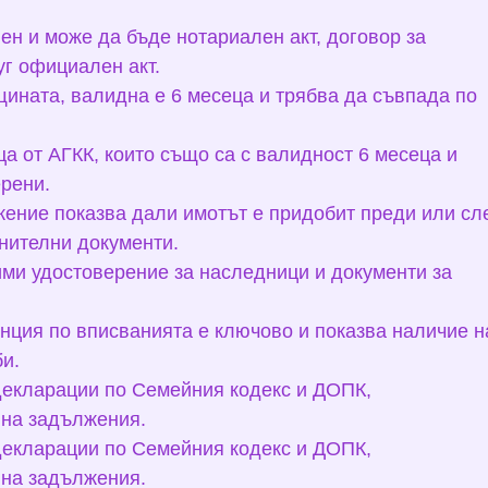
ен и може да бъде нотариален акт, договор за
г официален акт.
щината, валидна е 6 месеца и трябва да съвпада по
ца от АГКК, които също са с валидност 6 месеца и
рени.
ение показва дали имотът е придобит преди или сл
нителни документи.
ми удостоверение за наследници и документи за
енция по вписванията е ключово и показва наличие н
и.
декларации по Семейния кодекс и ДОПК,
 на задължения.
декларации по Семейния кодекс и ДОПК,
 на задължения.