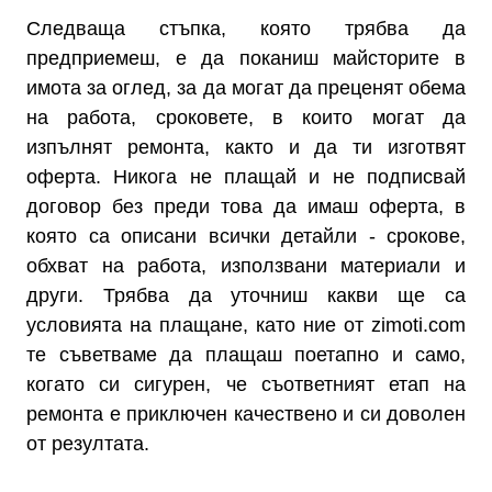
Следваща стъпка, която трябва да
предприемеш, е да поканиш майсторите в
имота за оглед, за да могат да преценят обема
на работа, сроковете, в които могат да
изпълнят ремонта, както и да ти изготвят
оферта. Никога не плащай и не подписвай
договор без преди това да имаш оферта, в
която са описани всички детайли - срокове,
обхват на работа, използвани материали и
други. Трябва да уточниш какви ще са
условията на плащане, като ние от zimoti.com
те съветваме да плащаш поетапно и само,
когато си сигурен, че съответният етап на
ремонта е приключен качествено и си доволен
от резултата.